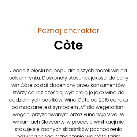
Poznaj charakter
Còte
Jedna z pięciu najpopularniejszych marek win na
polskim rynku. Doskonały stosunek jakości do ceny
win Còte został doceniony przez konsumentów,
którzy co raz częściej wybierają je jako wino do
codziennych posiłków. Wino Còte od 2016 co roku
odznaczane jest symbolem „V” dla wegetarian i
wegan, przyznawanym przez Fundację Viva! W
winiarniach Slavyantsi w procesie winifikacji nie
stosuje się żadnych składników pochodzenia
odzwierzęcego. Oznaczenie win Còte takim